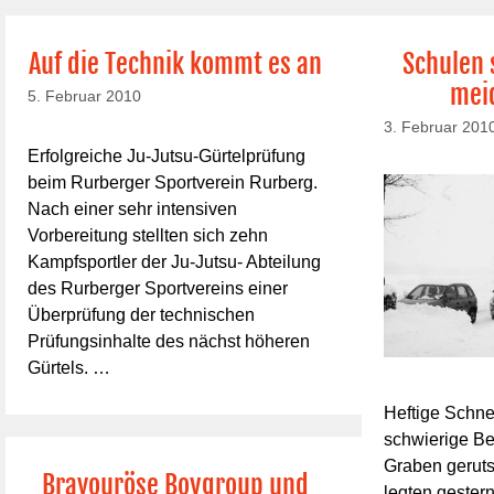
Auf die Technik kommt es an
Schulen 
meid
5. Februar 2010
3. Februar 201
Erfolgreiche Ju-Jutsu-Gürtelprüfung
beim Rurberger Sportverein Rurberg.
Nach einer sehr intensiven
Vorbereitung stellten sich zehn
Kampfsportler der Ju-Jutsu- Abteilung
des Rurberger Sportvereins einer
Überprüfung der technischen
Prüfungsinhalte des nächst höheren
Gürtels. …
Heftige Schn
schwierige Be
Graben gerut
Bravouröse Boygroup und
legten gester