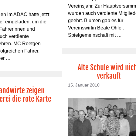
Vereinsjahr. Zur Hauptversam
wurden auch verdiente Mitglied
en im ADAC hatte jetzt
geehrt. Blumen gab es für
der eingeladen, um die
Vereinswirtin Beate Ohler.
 Fahrerinnen und
Spielgemeinschaft mit …
auch verdiente
 ehren. MC Roetgen
folgreichen Fahrer.
der …
Alte Schule wird nic
verkauft
15. Januar 2010
Landwirte zeigen
erei die rote Karte