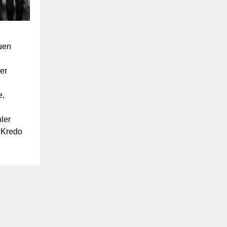
uen
er
e,
ler
 Kredo