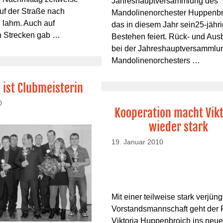
Jahreshauptversammlung des
uf der Straße nach
Mandolinenorchester Huppenbr
 lahm. Auch auf
das in diesem Jahr sein25-jähr
n Strecken gab …
Bestehen feiert. Rück- und Ausb
bei der Jahreshauptversammlu
Mandolinenorchesters …
l ist Clubmeisterin
0
Kooperation macht Vikt
wieder stark
19. Januar 2010
Mit einer teilweise stark verjün
Vorstandsmannschaft geht der
Viktoria Huppenbroich ins neue