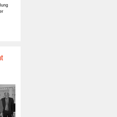
mlung
er
ht