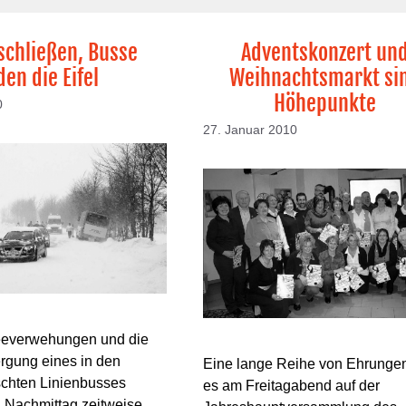
schließen, Busse
Adventskonzert un
en die Eifel
Weihnachtsmarkt si
Höhepunkte
0
27. Januar 2010
eeverwehungen und die
rgung eines in den
Eine lange Reihe von Ehrunge
schten Linienbusses
es am Freitagabend auf der
n Nachmittag zeitweise