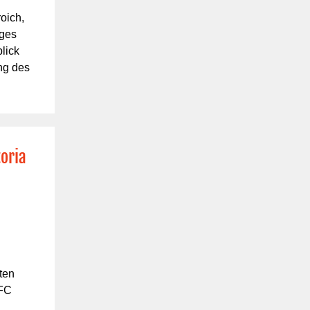
oich,
iges
lick
ng des
oria
gten
 FC