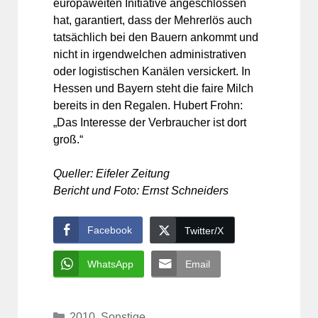
europaweiten Initiative angeschlossen
hat, garantiert, dass der Mehrerlös auch
tatsächlich bei den Bauern ankommt und
nicht in irgendwelchen administrativen
oder logistischen Kanälen versickert. In
Hessen und Bayern steht die faire Milch
bereits in den Regalen. Hubert Frohn:
„Das Interesse der Verbraucher ist dort
groß.“
Queller: Eifeler Zeitung
Bericht und Foto: Ernst Schneiders
Facebook
Twitter/X
WhatsApp
Email
Kategorien
2010
,
Sonstige