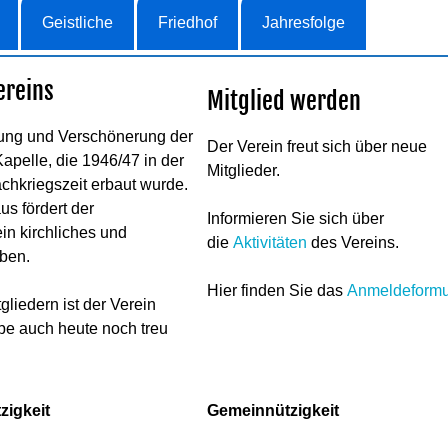
Geistliche
Friedhof
Jahresfolge
ereins
Mitglied werden
ltung und Verschönerung der
Der Verein freut sich über neue
apelle, die 1946/47 in der
Mitglieder.
hkriegszeit erbaut wurde.
us fördert der
Informieren Sie sich über
in kirchliches und
die
Aktivitäten
des Vereins.
eben.
Hier finden Sie das
Anmeldeformu
tgliedern ist der Verein
be auch heute noch treu
zigkeit
Gemeinnützigkeit