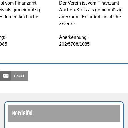
ist vom Finanzamt
Der Verein ist vom Finanzamt
is als gemeinnützig
Aachen-Kreis als gemeinnützig
r fördert kirchliche
anerkannt. Er fördert kirchliche
Zwecke.
ng:
Anerkennung:
1085
202/5708/1085
Email
Nordeifel