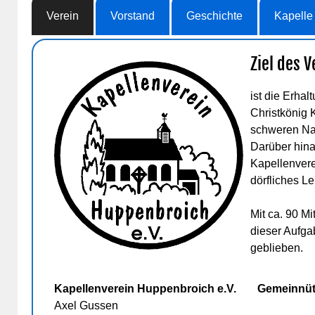
Verein
Vorstand
Geschichte
Kapelle
Ziel des V
ist die Erha
Christkönig K
schweren Nac
Darüber hina
Kapellenvere
dörfliches L
Mit ca. 90 Mi
dieser Aufga
geblieben.
Kapellenverein Huppenbroich e.V.
Gemeinnüt
Axel Gussen