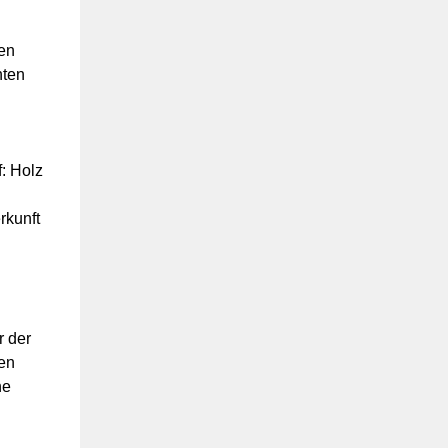
ren
hten
: Holz
rkunft
d
r der
en
ne