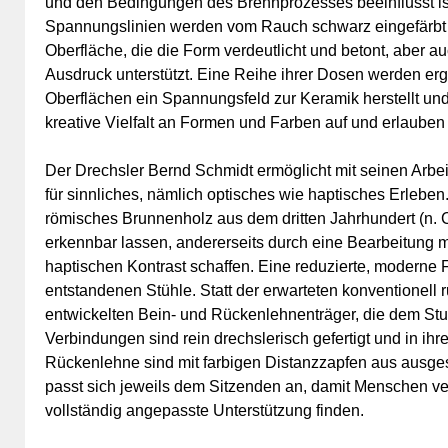
und den Bedingungen des Brennprozesses beeinflusst ist
Spannungslinien werden vom Rauch schwarz eingefärbt un
Oberfläche, die die Form verdeutlicht und betont, aber a
Ausdruck unterstützt. Eine Reihe ihrer Dosen werden ergä
Oberflächen ein Spannungsfeld zur Keramik herstellt und 
kreative Vielfalt an Formen und Farben auf und erlauben
Der Drechsler Bernd Schmidt ermöglicht mit seinen Arbei
für sinnliches, nämlich optisches wie haptisches Erleben
römisches Brunnenholz aus dem dritten Jahrhundert (n. Ch
erkennbar lassen, andererseits durch eine Bearbeitung
haptischen Kontrast schaffen. Eine reduzierte, moderne 
entstandenen Stühle. Statt der erwarteten konventionell
entwickelten Bein- und Rückenlehnenträger, die dem Stu
Verbindungen sind rein drechslerisch gefertigt und in ihre
Rückenlehne sind mit farbigen Distanzzapfen aus ausge
passt sich jeweils dem Sitzenden an, damit Menschen ver
vollständig angepasste Unterstützung finden.