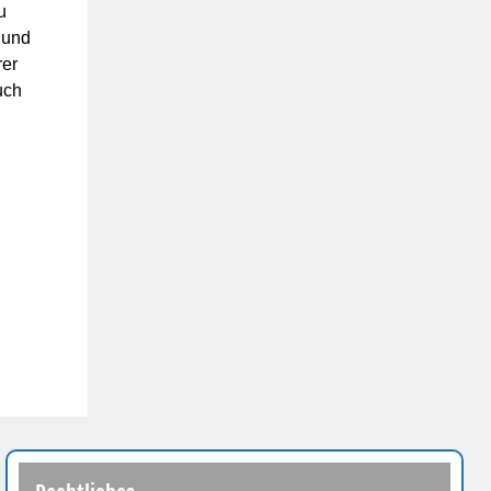
u
 und
rer
uch