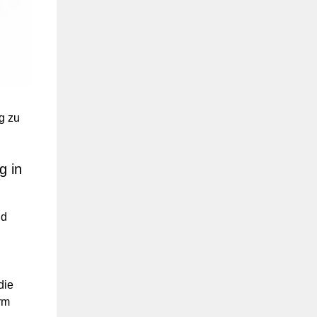
g zu
g in
nd
die
rm