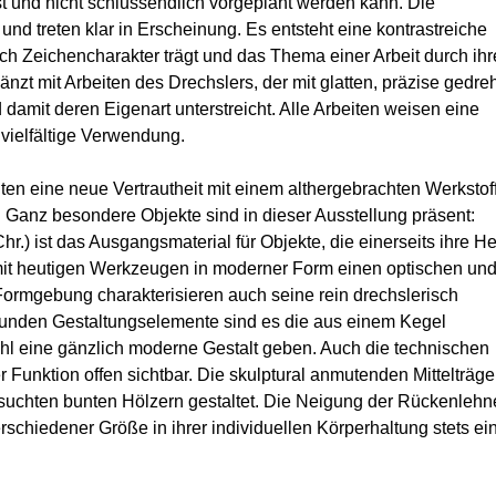
 und nicht schlussendlich vorgeplant werden kann. Die
d treten klar in Erscheinung. Es entsteht eine kontrastreiche
uch Zeichencharakter trägt und das Thema einer Arbeit durch ih
nzt mit Arbeiten des Drechslers, der mit glatten, präzise gedre
damit deren Eigenart unterstreicht. Alle Arbeiten weisen eine
 vielfältige Verwendung.
ten eine neue Vertrautheit mit einem althergebrachten Werkstoff
. Ganz besondere Objekte sind in dieser Ausstellung präsent:
r.) ist das Ausgangsmaterial für Objekte, die einerseits ihre He
 mit heutigen Werkzeugen in moderner Form einen optischen un
Formgebung charakterisieren auch seine rein drechslerisch
 runden Gestaltungselemente sind es die aus einem Kegel
hl eine gänzlich moderne Gestalt geben. Auch die technischen
r Funktion offen sichtbar. Die skulptural anmutenden Mittelträge
suchten bunten Hölzern gestaltet. Die Neigung der Rückenlehn
schiedener Größe in ihrer individuellen Körperhaltung stets ei