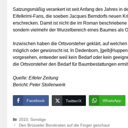
Satzungsmäßig verankert ist seit Anfang des Jahres in
Eifelkrimi-Fans, die soeben Jacques Berndorfs neuen Krim
erschrecken. Damit ist nicht die im Roman beschrieben
sondern vielmehr der Wurzelbereich eines Baumes als Or
Inzwischen haben die Ortsvorsteher geklärt, auf welchen
möglich oder gewünscht ist. In Dedenborn, [gelb]Huppen
vorgesehen, entweder weil kein Bedarf oder kein geeigne
die Ortsvorsteher den Bedarf für Baumbestattungen ermit
Quelle: Eifeler Zeitung
Bericht: Peter Stollenwerk
Facebook
WhatsApp
Twitter/X
Kategorien
2010
,
Sonstige
Den Brüsseler Bürokraten auf die Finger geschaut