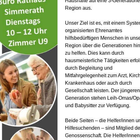
Haushalte auf eine 3-Generatione
Region aus.
Unser Ziel ist es, mit einem Syst
organisierten Ehrenamtes
hilfsbedürftigen Menschen in uns
Region über die Generationen h
zu helfen. Dies kann durch
hausmeisterliche Tätigkeiten erfo
durch Begleitung und
Mitfahrgelegenheit zum Arzt, Kirc
Krankenhaus oder auch durch
Gesellschaft leisten. Der jüngeren
Generation stehen Leih-Omas/Op
und Babysitter zur Verfügung.
Beide Seiten – die Helfer/innen u
Hilfesuchenden – sind Mitglied de
Genossenschaft. Die Helfer/innen