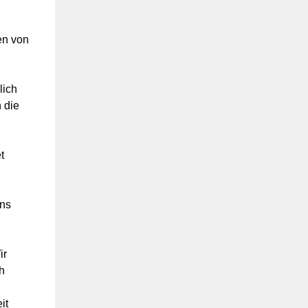
en von
lich
 die
t
uns
ir
h
it