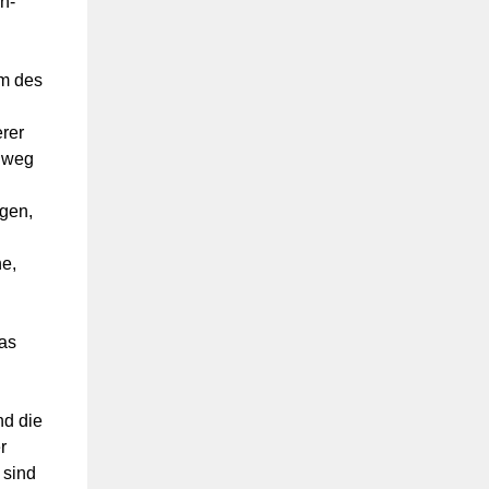
n-
em des
erer
inweg
lgen,
he,
as
nd die
r
 sind