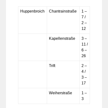
Huppenbroich
Chantrainstraße
1 –
7 /
2 –
12
Kapellenstraße
3 –
11 /
6 –
26
Trift
2 –
4 /
3 –
17
Weiherstraße
1 –
3