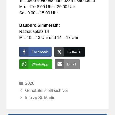
Tel. 0800-4040088 oder 02861-89060940
Mo. – Fr.: 8.00 Uhr – 20.00 Uhr
Sa.: 9.00 – 15.00 Uhr
Baubüro Simmerath:
Rathausplatz 14
Mi.: 10 – 13 Uhr und 14 – 17 Uhr
Facebook
Twitter/X
WhatsApp
Email
Kategorien
2020
GenoEifel stellt sich vor
Info zu St. Martin