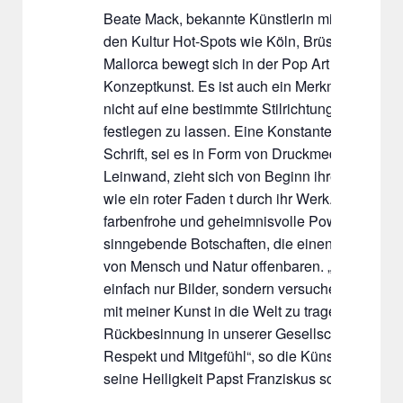
Beate Mack, bekannte Künstlerin mit Ausstellun
den Kultur Hot-Spots wie Köln, Brüssel oder P
Mallorca bewegt sich in der Pop Art und in der
Konzeptkunst. Es ist auch ein Merkmal ihrer Arb
nicht auf eine bestimmte Stilrichtung oder ein
festlegen zu lassen. Eine Konstante, die Ver
Schrift, sei es in Form von Druckmedien oder g
Leinwand, zieht sich von Beginn ihrer Karriere 
wie ein roter Faden t durch ihr Werk. Sie zeigt 
farbenfrohe und geheimnisvolle Powerbilder mi
sinngebende Botschaften, die einen tiefen Blic
von Mensch und Natur offenbaren. „Ich male he
einfach nur Bilder, sondern versuche genau di
mit meiner Kunst in die Welt zu tragen, nämlich
Rückbesinnung in unserer Gesellschaft zu Wer
Respekt und Mitgefühl“, so die Künstlerin, und
seine Heiligkeit Papst Franziskus schon begeist