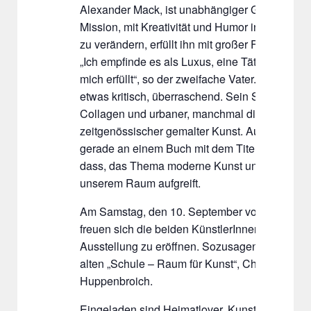
Alexander Mack, ist unabhängiger Grafiker, un
Mission, mit Kreativität und Humor in der Gesel
zu verändern, erfüllt ihn mit großer Freude und
„Ich empfinde es als Luxus, eine Tätigkeit aus
mich erfüllt“, so der zweifache Vater. Seine Bild
etwas kritisch, überraschend. Sein Stil ist ein
Collagen und urbaner, manchmal digital angeh
zeitgenössischer gemalter Kunst. Außerdem arb
gerade an einem Buch mit dem Titel „Believe in
dass, das Thema moderne Kunst und regionale 
unserem Raum aufgreift.
Am Samstag, den 10. September von 12:00 bis
freuen sich die beiden KünstlerInnen ihre ers
Ausstellung zu eröffnen. Sozusagen im „homeoff
alten „Schule – Raum für Kunst“, Chantrainstr. 1
Huppenbroich.
Eingeladen sind Heimatlover, Kunstinteressier