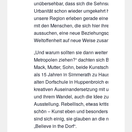
unübersehbar, dass sich die Sehnsucht in Ric
Urbanität schon wieder umgekehrt hat: unsere 
unsere Region erleben gerade eine Renaissan
mit den Menschen, die sich hier ihre neue Hei
aussuchen, eine neue Beziehungsqualität, Trad
Weltoffenheit auf neue Weise zusammen.
„Und warum sollten sie dann weiter mit ihrer Ku
Metropolen ziehen?“ dachten sich Beate und 
Mack, Mutter, Sohn, beide Kunstschaffende und
als 15 Jahren in Simmerath zu Hause. In ihrem A
alten Dorfschule in Huppenbroich entstand da
kreativen Auseinandersetzung mit unserer bes
und ihrem Wandel, auch die Idee zu dieser g
Ausstellung. Rebellisch, etwas kritisch, bunt u
schön – Kunst eben und besonders von hier, d
sind sich einig, sie glauben an die neue Vielfal
„Believe in the Dorf“.