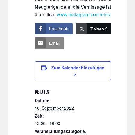
Neugierige, denn die Vernissage ist
öffentlich.
www.instagram.com/einraumfuerkuns
Facebook
Wh
Twitter/X
Email
Zum Kalender hinzufügen
DETAILS
Datum:
10. September 2022
Zeit:
12:00 - 18:00
Veranstaltungskategorie: