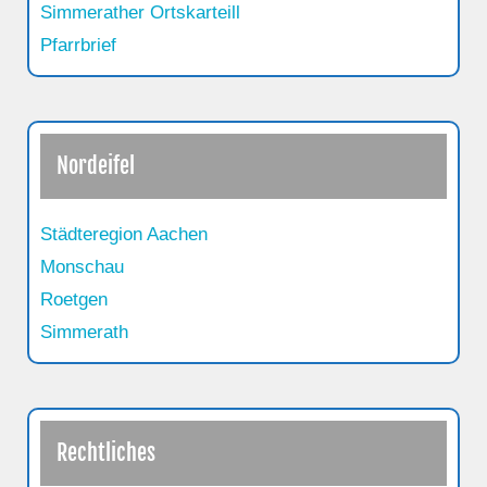
Simmerather Ortskarteill
Pfarrbrief
Nordeifel
Städteregion Aachen
Monschau
Roetgen
Simmerath
Rechtliches