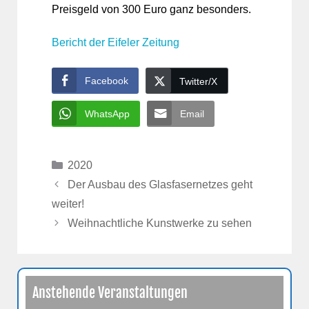
Preisgeld von 300 Euro ganz besonders.
Bericht der Eifeler Zeitung
Facebook
Twitter/X
WhatsApp
Email
Kategorien
2020
Der Ausbau des Glasfasernetzes geht
weiter!
Weihnachtliche Kunstwerke zu sehen
Anstehende Veranstaltungen