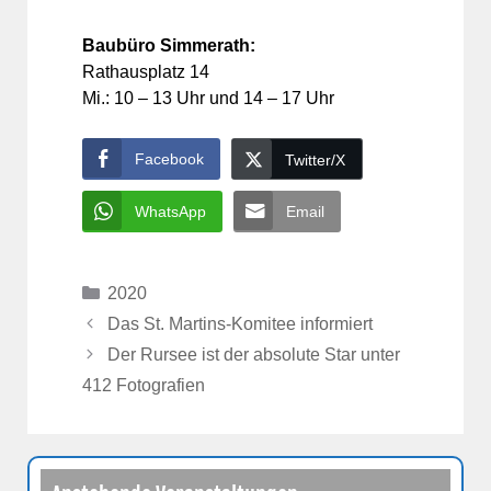
Baubüro Simmerath:
Rathausplatz 14
Mi.: 10 – 13 Uhr und 14 – 17 Uhr
Facebook
Twitter/X
WhatsApp
Email
Kategorien
2020
Das St. Martins-Komitee informiert
Der Rursee ist der absolute Star unter
412 Fotografien