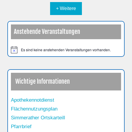
+ Weitere
Anstehende Veranstaltungen
Es sind keine anstehenden Veranstaltungen vorhanden.
H
i
n
w
e
i
s
Wichtige Informationen
Apothekennotdienst
Flächennutzungsplan
Simmerather Ortskarteill
Pfarrbrief