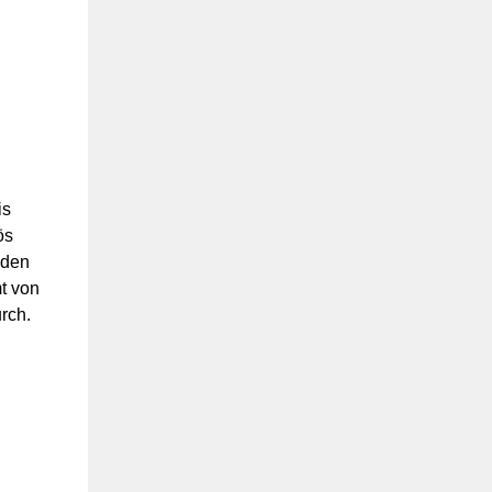
is
ös
lden
t von
rch.