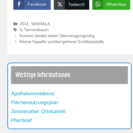
Facebook
WhatsApp
Twitter/X
Kategorien
2011
,
SAKRALA
Schlagwörter
O Tannenbaum
Konzen landet einen Überzeugungssieg
Kleine Kapelle vorübergehend Großbaustelle
Wichtige Informationen
Apothekennotdienst
Flächennutzungsplan
Simmerather Ortskarteill
Pfarrbrief