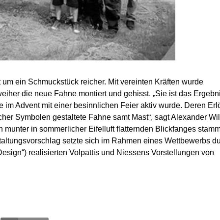
zt um ein Schmuckstück reicher. Mit vereinten Kräften wurde
her die neue Fahne montiert und gehisst. „Sie ist das Ergebn
e im Advent mit einer besinnlichen Feier aktiv wurde. Deren Erl
cher Symbolen gestaltete Fahne samt Mast“, sagt Alexander Wi
munter in sommerlicher Eifelluft flatternden Blickfanges stamm
staltungsvorschlag setzte sich im Rahmen eines Wettbewerbs du
ign“) realisierten Volpattis und Niessens Vorstellungen von