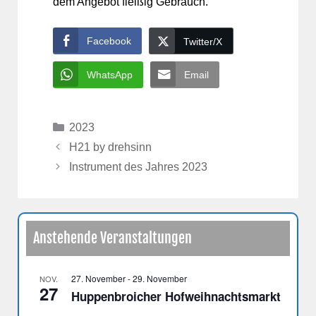
dem Angebot fleißig Gebrauch.
Facebook
Twitter/X
WhatsApp
Email
Kategorien
2023
H21 by drehsinn
Instrument des Jahres 2023
Anstehende Veranstaltungen
27. November
-
29. November
NOV.
27
Huppenbroicher Hofweihnachtsmarkt