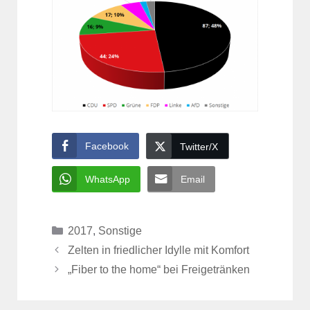
Facebook
Twitter/X
WhatsApp
Email
Kategorien
2017
,
Sonstige
Zelten in friedlicher Idylle mit Komfort
„Fiber to the home“ bei Freigetränken