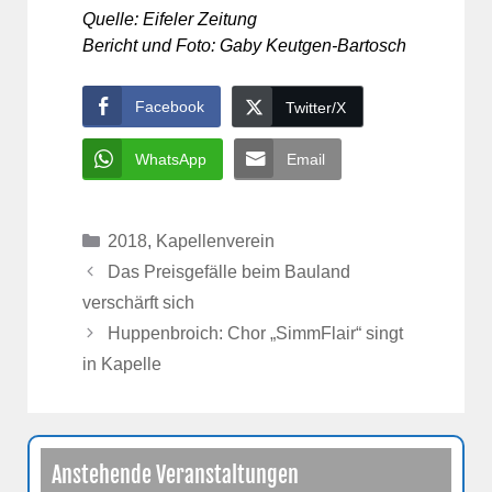
Quelle: Eifeler Zeitung
Bericht und Foto: Gaby Keutgen-Bartosch
Facebook
Twitter/X
WhatsApp
Email
Kategorien
2018
,
Kapellenverein
Das Preisgefälle beim Bauland
verschärft sich
Huppenbroich: Chor „SimmFlair“ singt
in Kapelle
Anstehende Veranstaltungen