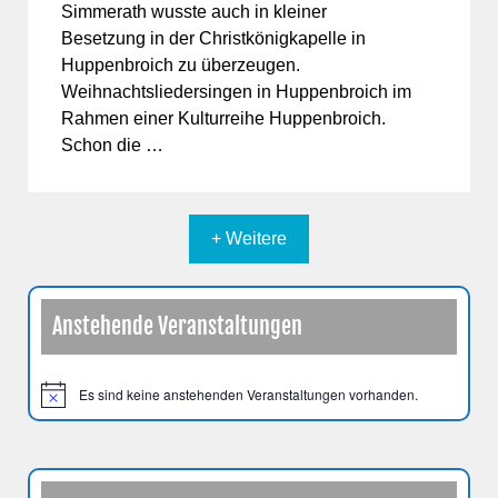
Simmerath wusste auch in kleiner
Besetzung in der Christkönigkapelle in
Huppenbroich zu überzeugen.
Weihnachtsliedersingen in Huppenbroich im
Rahmen einer Kulturreihe Huppenbroich.
Schon die …
+ Weitere
Anstehende Veranstaltungen
Es sind keine anstehenden Veranstaltungen vorhanden.
H
i
n
w
e
i