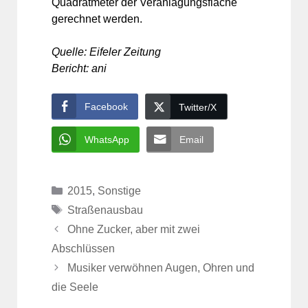
Quadratmeter der Veranlagungsfläche
gerechnet werden.
Quelle: Eifeler Zeitung
Bericht: ani
Facebook
Twitter/X
WhatsApp
Email
Kategorien
2015
,
Sonstige
Schlagwörter
Straßenausbau
Ohne Zucker, aber mit zwei
Abschlüssen
Musiker verwöhnen Augen, Ohren und
die Seele