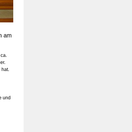
h am
 ca.
er.
 hat.
e und