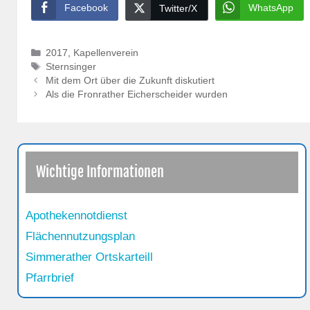
Facebook
WhatsApp
Twitter/X
Kategorien
2017
,
Kapellenverein
Schlagwörter
Sternsinger
Mit dem Ort über die Zukunft diskutiert
Als die Fronrather Eicherscheider wurden
Wichtige Informationen
Apothekennotdienst
Flächennutzungsplan
Simmerather Ortskarteill
Pfarrbrief