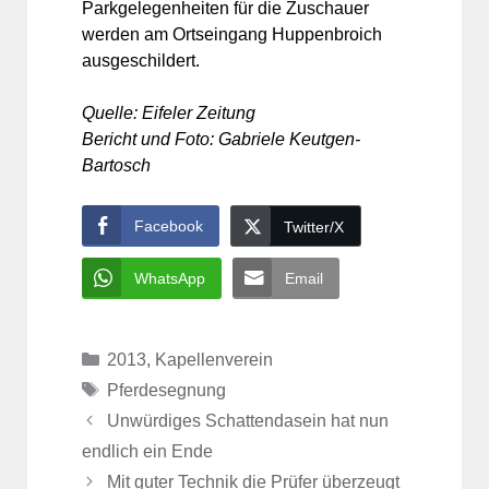
Parkgelegenheiten für die Zuschauer
werden am Ortseingang Huppenbroich
ausgeschildert.
Quelle: Eifeler Zeitung
Bericht und Foto: Gabriele Keutgen-
Bartosch
Facebook
Twitter/X
WhatsApp
Email
Kategorien
2013
,
Kapellenverein
Schlagwörter
Pferdesegnung
Unwürdiges Schattendasein hat nun
endlich ein Ende
Mit guter Technik die Prüfer überzeugt