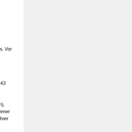
s. Vor
343
),
rener
hrer