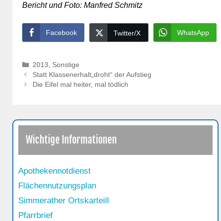
Bericht und Foto: Manfred Schmitz
Facebook
WhatsApp
Twitter/X
Kategorien
2013
,
Sonstige
Statt Klassenerhalt„droht“ der Aufstieg
Die Eifel mal heiter, mal tödlich
Wichtige Informationen
Apothekennotdienst
Flächennutzungsplan
Simmerather Ortskarteill
Pfarrbrief