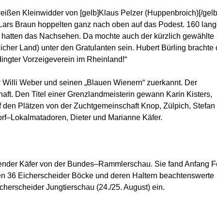
weißen Kleinwidder von [gelb]Klaus Pelzer (Huppenbroich)[/gelb
Lars Braun hoppelten ganz nach oben auf das Podest. 160 lang
hatten das Nachsehen. Da mochte auch der kürzlich gewählte
cher Land) unter den Gratulanten sein. Hubert Bürling brachte
edingter Vorzeigeverein im Rheinland!“
illi Weber und seinen „Blauen Wienern“ zuerkannt. Der
haft. Den Titel einer Grenzlandmeisterin gewann Karin Kisters,
f den Plätzen von der Zuchtgemeinschaft Knop, Zülpich, Stefan
rf–Lokalmatadoren, Dieter und Marianne Käfer.
zender Käfer von der Bundes–Rammlerschau. Sie fand Anfang F
nden 36 Eicherscheider Böcke und deren Haltern beachtenswerte
icherscheider Jungtierschau (24./25. August) ein.