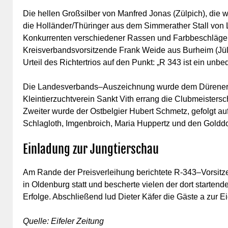
Die hellen Großsilber von Manfred Jonas (Zülpich), die 
die Holländer/Thüringer aus dem Simmerather Stall von 
Konkurrenten verschiedener Rassen und Farbbeschläge 
Kreisverbandsvorsitzende Frank Weide aus Burheim (Jüli
Urteil des Richtertrios auf den Punkt: „R 343 ist ein unb
Die Landesverbands–Auszeichnung wurde dem Dürener W
Kleintierzuchtverein Sankt Vith errang die Clubmeistersc
Zweiter wurde der Ostbelgier Hubert Schmetz, gefolgt au
Schlagloth, Imgenbroich, Maria Huppertz und den Golddo
Einladung zur Jungtierschau
Am Rande der Preisverleihung berichtete R-343–Vorsit
in Oldenburg statt und bescherte vielen der dort starte
Erfolge. Abschließend lud Dieter Käfer die Gäste a zur E
Quelle: Eifeler Zeitung