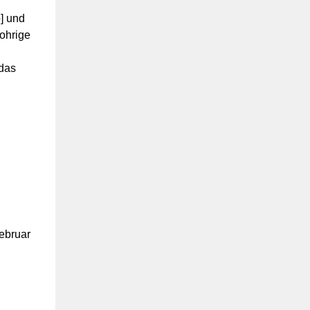
] und
ohrige
 das
ebruar