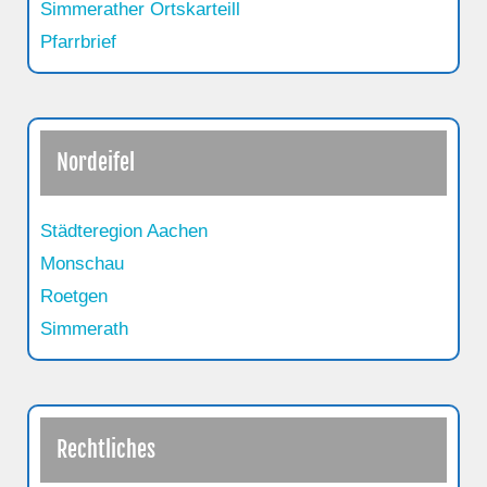
Simmerather Ortskarteill
Pfarrbrief
Nordeifel
Städteregion Aachen
Monschau
Roetgen
Simmerath
Rechtliches