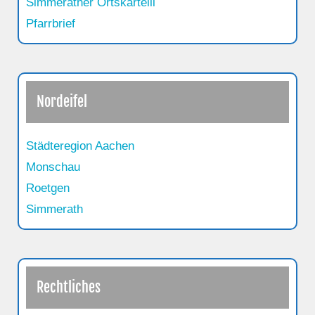
Simmerather Ortskarteill
Pfarrbrief
Nordeifel
Städteregion Aachen
Monschau
Roetgen
Simmerath
Rechtliches