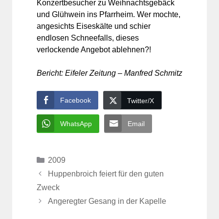
Konzertbesucher zu Weihnachtsgebäck
und Glühwein ins Pfarrheim. Wer mochte,
angesichts Eiseskälte und schier
endlosen Schneefalls, dieses
verlockende Angebot ablehnen?!
Bericht: Eifeler Zeitung – Manfred Schmitz
Facebook
Twitter/X
WhatsApp
Email
Kategorien
2009
Huppenbroich feiert für den guten
Zweck
Angeregter Gesang in der Kapelle