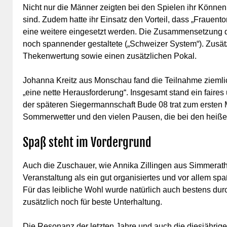
Nicht nur die Männer zeigten bei den Spielen ihr Können
sind. Zudem hatte ihr Einsatz den Vorteil, dass „Frauento
eine weitere eingesetzt werden. Die Zusammensetzung d
noch spannender gestaltete („Schweizer System“). Zusät
Thekenwertung sowie einen zusätzlichen Pokal.
Johanna Kreitz aus Monschau fand die Teilnahme ziemlich
„eine nette Herausforderung“. Insgesamt stand ein faires
der späteren Siegermannschaft Bude 08 trat zum ersten 
Sommerwetter und den vielen Pausen, die bei den heiße
Spaß steht im Vordergrund
Auch die Zuschauer, wie Annika Zillingen aus Simmerath
Veranstaltung als ein gut organisiertes und vor allem spa
Für das leibliche Wohl wurde natürlich auch bestens dur
zusätzlich noch für beste Unterhaltung.
Die Resonanz der letzten Jahre und auch die diesjährige 