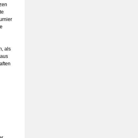
tzen
te
urnier
ne
, als
 aus
aften
er