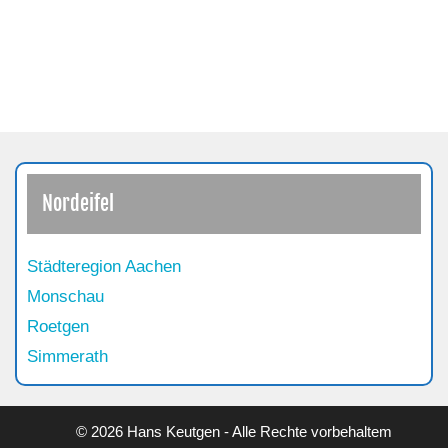
Nordeifel
Städteregion Aachen
Monschau
Roetgen
Simmerath
© 2026 Hans Keutgen - Alle Rechte vorbehaltem