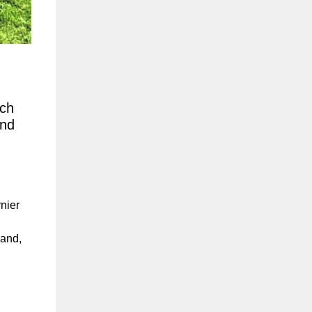
ich
und
nier
land,