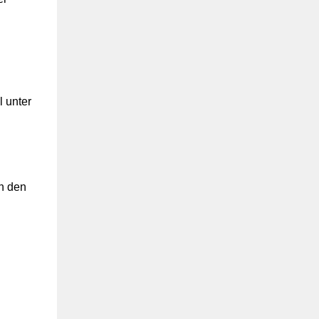
l unter
n den