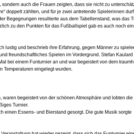
, sondern auch die Frauen zeigten, dass sie nicht zu unterschä
re“ doppelt zählten, und für je zwei antretende Spielerinnen durf
er Begegnungen resultierte aus dem Tabellenstand, was das T
zlich zu den Punkten für das Fußballspiel gab es auch noch ei
 lustig und beschrieb ihre Erfahrung, gegen Männer zu spielen
 und freundschaftliches Spielen im Vordergrund. Stefan Kaulard
Mal bei einem Funturnier an und war begeistert von dem traumh
n Temperaturen eingelegt wurden.
, waren begeistert von der schönen Atmosphäre und lobten die
ßiges Turnier.
ch einen Essens- und Bierstand gesorgt. Die gute Musik sorgte
Veranstaltung hat wieder gezeigt, dass sich das Funturnier ein