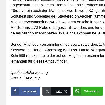
angeschafft. Dazu wurden Trampoline und Sitzsäcke für d
Förderverein auch den Mathematikwettbewerb Känguruh
Schulfest und Spieletag der Städteregion Aachen kümmert
Mitgliederversammlung wurde weiteren Anschaffungen zug
Mindstorms EV3-Roboter angeschafft werden, und für di
neues Mischpult anschaffen. In Kleinhau können neue Bü
Bei der Mitgliederversammlung neu gewählt wurden: 1. Vors
Kassiererin: Claudia Abschlag; Beisitzer: Daniel Wiegan
Schriftführers konnte leider auf der Mitgliederversammlu
jemanden für dieses Amt zu finden.
Quelle: Eifeler Zeitung
Foto: S. Defourny
Facebook
WhatsApp
Twitter/X