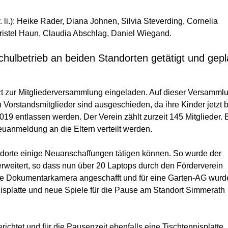
 li.): Heike Rader, Diana Johnen, Silvia Steverding, Cornelia
ristel Haun, Claudia Abschlag, Daniel Wiegand.
chulbetrieb an beiden Standorten getätigt und gepl
tzt zur Mitgliederversammlung eingeladen. Auf dieser Versamml
Vorstandsmitglieder sind ausgeschieden, da ihre Kinder jetzt b
9 entlassen werden. Der Verein zählt zurzeit 145 Mitglieder. 
euanmeldung an die Eltern verteilt werden.
andorte einige Neuanschaffungen tätigen können. So wurde der
weitert, so dass nun über 20 Laptops durch den Förderverein
ne Dokumentarkamera angeschafft und für eine Garten-AG wurd
isplatte und neue Spiele für die Pause am Standort Simmerath
ichtet und für die Pausenzeit ebenfalls eine Tischtennisplatte