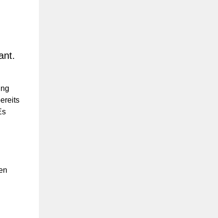
ant.
ung
ereits
Es
en