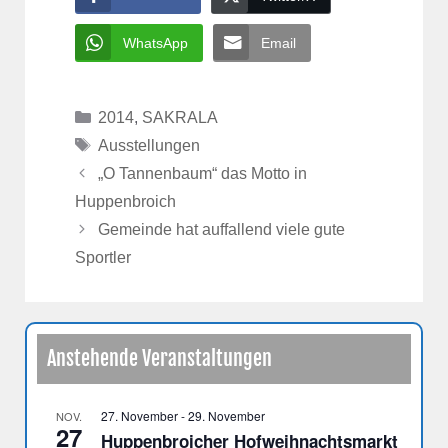
WhatsApp
Email
Kategorien
2014
,
SAKRALA
Schlagwörter
Ausstellungen
„O Tannenbaum“ das Motto in
Huppenbroich
Gemeinde hat auffallend viele gute
Sportler
Anstehende Veranstaltungen
27. November
-
29. November
NOV.
27
Huppenbroicher Hofweihnachtsmarkt