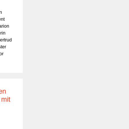
n
ent
arion
rin
ertrud
ter
or
en
 mit