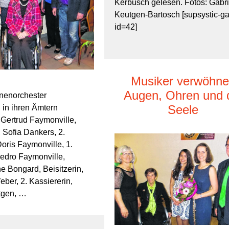
Kerbusch gelesen. Fotos: Gabri
Keutgen-Bartosch [supsystic-ga
id=42]
Musiker verwöhn
Augen, Ohren und 
nenorchester
Seele
in ihren Ämtern
.):Gertrud Faymonville,
 Sofia Dankers, 2.
Doris Faymonville, 1.
Pedro Faymonville,
e Bongard, Beisitzerin,
eber, 2. Kassiererin,
ttgen, …