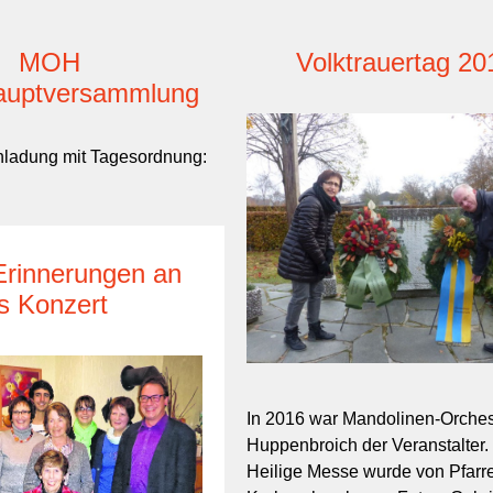
MOH
Volktrauertag 20
auptversammlung
Einladung mit Tagesordnung:
rinnerungen an
s Konzert
In 2016 war Mandolinen-Orches
Huppenbroich der Veranstalter.
Heilige Messe wurde von Pfarr