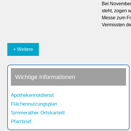
Bei November
steht, zogen w
Messe zum Fri
Vermissten d
+ Weitere
Wichtige Informationen
Apothekennotdienst
Flächennutzungsplan
Simmerather Ortskarteill
Pfarrbrief