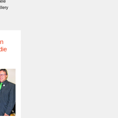
ele
llery
en
die