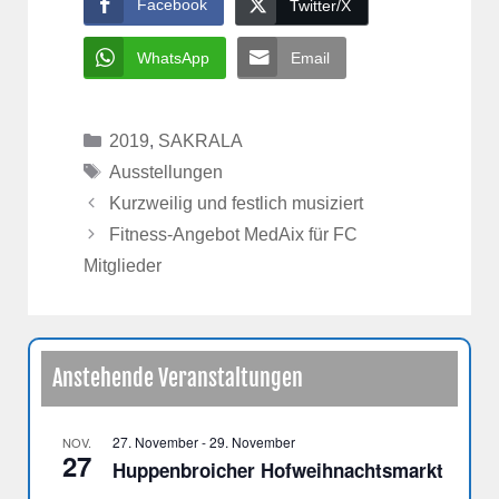
Facebook
Twitter/X
WhatsApp
Email
Kategorien
2019
,
SAKRALA
Schlagwörter
Ausstellungen
Kurzweilig und festlich musiziert
Fitness-Angebot MedAix für FC
Mitglieder
Anstehende Veranstaltungen
27. November
-
29. November
NOV.
27
Huppenbroicher Hofweihnachtsmarkt