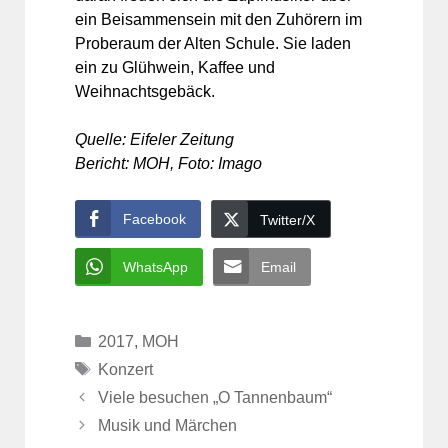
ein Beisammensein mit den Zuhörern im
Proberaum der Alten Schule. Sie laden
ein zu Glühwein, Kaffee und
Weihnachtsgebäck.
Quelle: Eifeler Zeitung
Bericht: MOH, Foto: Imago
Facebook
Twitter/X
WhatsApp
Email
Kategorien
2017
,
MOH
Schlagwörter
Konzert
Viele besuchen „O Tannenbaum“
Musik und Märchen