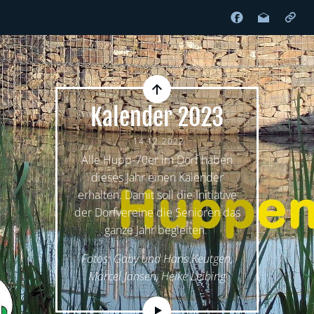
Kalender 2023
14.12.2022
Alle Hupp-70er im Dorf haben
dieses Jahr einen Kalender
erhalten. Damit soll die Initiative
der Dorfvereine die Senioren das
ganze Jahr begleiten.
Fotos: Gaby und Hans Keutgen,
Marcel Jansen, Heike Leibing